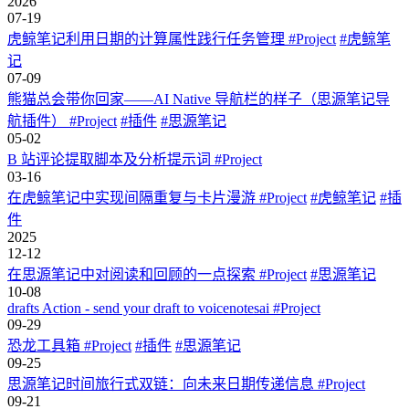
2026
07-19
虎鲸笔记利用日期的计算属性践行任务管理
#Project
#虎鲸笔
记
07-09
熊猫总会带你回家——AI Native 导航栏的样子（思源笔记导
航插件）
#Project
#插件
#思源笔记
05-02
B 站评论提取脚本及分析提示词
#Project
03-16
在虎鲸笔记中实现间隔重复与卡片漫游
#Project
#虎鲸笔记
#插
件
2025
12-12
在思源笔记中对阅读和回顾的一点探索
#Project
#思源笔记
10-08
drafts Action - send your draft to voicenotesai
#Project
09-29
恐龙工具箱
#Project
#插件
#思源笔记
09-25
思源笔记时间旅行式双链：向未来日期传递信息
#Project
09-21