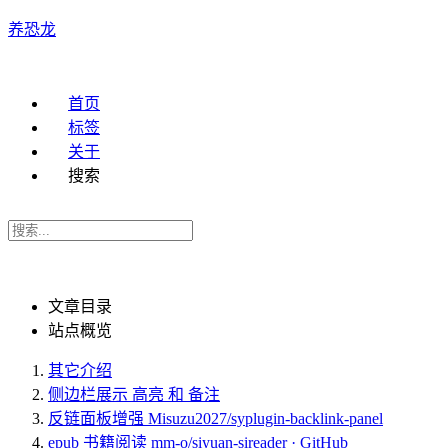
养恐龙
首页
标签
关于
搜索
文章目录
站点概览
其它介绍
侧边栏展示 高亮 和 备注
反链面板增强 Misuzu2027/syplugin-backlink-panel
epub 书籍阅读 mm-o/siyuan-sireader · GitHub