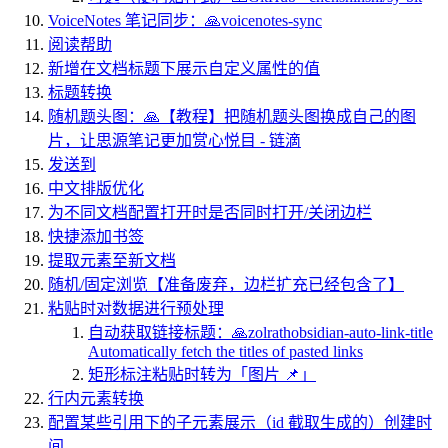
VoiceNotes 笔记同步：🙏voicenotes-sync
阅读帮助
新增在文档标题下展示自定义属性的值
标题转换
随机题头图：🙏【教程】把随机题头图换成自己的图
片，让思源笔记更加赏心悦目 - 链滴
发送到
中文排版优化
为不同文档配置打开时是否同时打开/关闭边栏
快捷添加书签
提取元素至新文档
随机/固定浏览【准备废弃，边栏扩充已经包含了】
粘贴时对数据进行预处理
自动获取链接标题：🙏zolrathobsidian-auto-link-title
Automatically fetch the titles of pasted links
矩形标注粘贴时转为「图片 📌」
行内元素转换
配置某些引用下的子元素展示（id 截取生成的）创建时
间