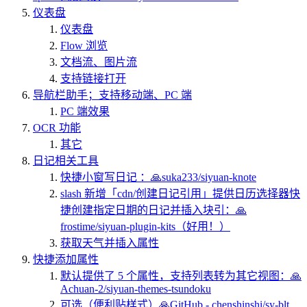
仪表盘
仪表盘
Flow 浏览
文档流、图片流
支持链接打开
导航栏助手；支持移动端、PC 端
PC 端效果
OCR 功能
其它
日记相关工具
快捷小窗写日记 ：🙏suka233/siyuan-knote
slash 新增「cdn/创建日记引用」提供日历选择器快
捷创建指定日期的日记并插入块引：🙏
frostime/siyuan-plugin-kits（好用！）
获取天气并插入属性
快捷添加属性
默认提供了 5 个属性，支持列表转为其它视图：🙏
Achuan-2/siyuan-themes-tsundoku
可选（便利贴样式）🙏GitHub - chenshinshi/sy-blt