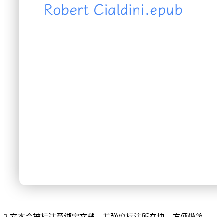
2.文本会被标注至绑定文档，并弹窗标注所在块，方便做笔