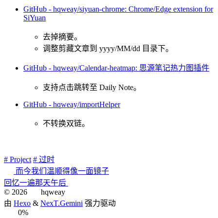
GitHub - hqweay/siyuan-chrome: Chrome/Edge extension for
SiYuan
去掉摘要。
调整剪藏文章到 yyyy/MM/dd 目录下。
GitHub - hqweay/Calendar-heatmap: 思源笔记热力图插件
支持点击跳转至 Daily Note。
GitHub - hqweay/importHelper
不转换双链。
# Project
# 过时
而今我们温顺得像一面镜子
回忆一遍那天午后
©
2026
hqweay
由
Hexo
&
NexT.Gemini
强力驱动
0%