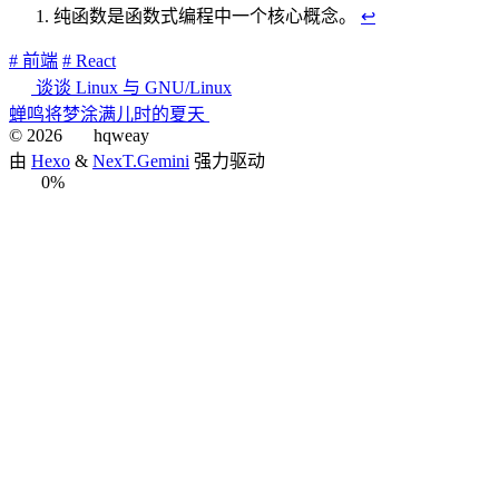
纯函数是函数式编程中一个核心概念。
↩︎
# 前端
# React
谈谈 Linux 与 GNU/Linux
蝉鸣将梦涂满儿时的夏天
©
2026
hqweay
由
Hexo
&
NexT.Gemini
强力驱动
0%