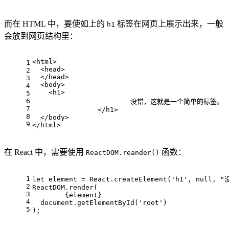
而在 HTML 中，要使如上的
标签在网页上展示出来，一般
h1
会放到网页结构里：
<html>
1
  <head>
2
  </head>
3
  <body>
4
    <h1>
5
6
			没错，这就是一个简单的标签。
7
		</h1>
8
  </body>
9
</html>
在 React 中，需要使用
函数：
ReactDOM.reander()
1
let
 element = 
React
.
createElement
(
'h1'
, 
null
, 
"
2
ReactDOM
.
render
(
3
	{element}
4
document
.
getElementById
(
'root'
)
5
);