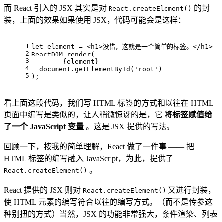
而 React 引入的 JSX 其实是对
的封
React.createElement()
装，上面的效果如果使用 JSX，代码可能会是这样：
1
let
 element = 
<
h1
>
没错，这就是一个简单的标签。
</
h1
>
2
ReactDOM
.
render
(
3
	{element}
4
document
.
getElementById
(
'root'
)
5
);
看上面这段代码，我们写 HTML 标签的方式和以往在 HTML
页面中编写是类似的，让人稍微惊讶的是，它
将标签赋值给
了一个 JavaScript 变量
。这是 JSX 提供的写法。
回顾一下，按我的简单理解，React 做了一件事 —— 把
HTML 标签的编写融入 JavaScript，为此，提供了
。
React.createElement()
React 提供的 JSX 则对
又进行封装，
React.createElement()
使 HTML 元素的编写符合以往的编写方式。（而不是传参这
种别扭的方式）当然，JSX 的功能非常强大，条件渲染、列表