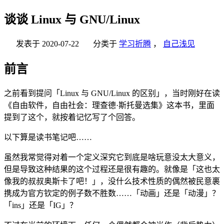
谈谈 Linux 与 GNU/Linux
发表于
2020-07-22
分类于
学习折腾
，
自己浅见
前言
之前看到提问「Linux 与 GNU/Linux 的区别」，当时刚好在读
《自由软件，自由社会：理查德·斯托曼选集》这本书，里面
提到了这个，就按着记忆写了个回答。
以下算是读书笔记吧……
虽然我常觉得对着一个定义深究它到底是啥玩意没太大意义，
但是导致这种结果的这个过程还是很有趣的。就像是「这也太
像我的叔叔奥斯卡了吧！」，没什么技术性质的偶然被民意裹
携成为官方钦定的例子数不胜数……「动画」还是「动漫」？
「ins」还是「IG」？