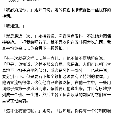
「我必须见你，」她开口说。她的棕色眼睛流露出一丝忧郁的
神情。
「我知道。」
「就是最近一次，」她接着说，声音有点发抖，不过她力图保
持镇静。「把我给吓着了。我不喜欢你在五斗橱旁吃东西。我
真害怕你会……你会吞下一颗领扣。」
「有一次就是这样……差一点儿，」他不情不愿地坦白说。
「但是，你知道，这并不那么容易。我是说，人们可以相当容
易地吞下扣子扁平的部分，或者是另外一部分——也就是说，
要分别吞下。但是要吞下整个领扣必须要有个特制的喉咙。」
他语言流畅得体，这使他自己也很吃惊。在他一生中，一些用
词似乎是第一次滚滚而来，争着要让他说出来，并且有序地排
列成一个班、一个排，然后由各个负责段落的副官将它们逐一
呈现在他面前。
「这才让我害怕呢，」她说。「我知道，你得有一个特制的喉