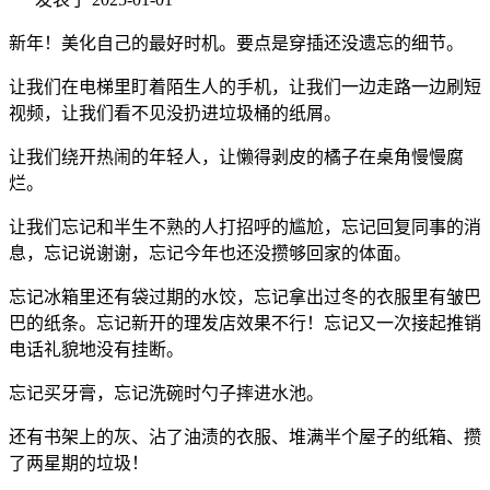
新年！美化自己的最好时机。要点是穿插还没遗忘的细节。
让我们在电梯里盯着陌生人的手机，让我们一边走路一边刷短
视频，让我们看不见没扔进垃圾桶的纸屑。
让我们绕开热闹的年轻人，让懒得剥皮的橘子在桌角慢慢腐
烂。
让我们忘记和半生不熟的人打招呼的尴尬，忘记回复同事的消
息，忘记说谢谢，忘记今年也还没攒够回家的体面。
忘记冰箱里还有袋过期的水饺，忘记拿出过冬的衣服里有皱巴
巴的纸条。忘记新开的理发店效果不行！忘记又一次接起推销
电话礼貌地没有挂断。
忘记买牙膏，忘记洗碗时勺子摔进水池。
还有书架上的灰、沾了油渍的衣服、堆满半个屋子的纸箱、攒
了两星期的垃圾！