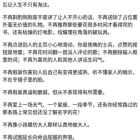
忘记人生不只有淘汰。
不再斟酌刚刚是不是讲了让人不开心的话、不再送除了占位置
外毫无价值的礼物。不再推荐那些要花很多时间才看得完的
书、还有枯燥的烂电影，炫耀埋在角落的破玩具。
不再点进别人的主页小心地滑动，你是夜晚的士兵，点赞的按
钮是地雷；不再花时间翻一首没人评论的歌；不再删除输入框
里的词；不再为喜欢的人和其他人讲话生闷气。
不再假装伤害别人后自己有变得更成熟、听不懂家人的暗示，
不在乎镜子里的脸。
不再假装真诚和脆弱，但从不表现得有所需要。
不再爱上一场天气、一个星座、一段季节，还有你经常路过的
那条路上常见但还没了解名字的花！
不再像小孩模仿大人那样认真地做大人。
不再试图延长向命运屈服的界限。