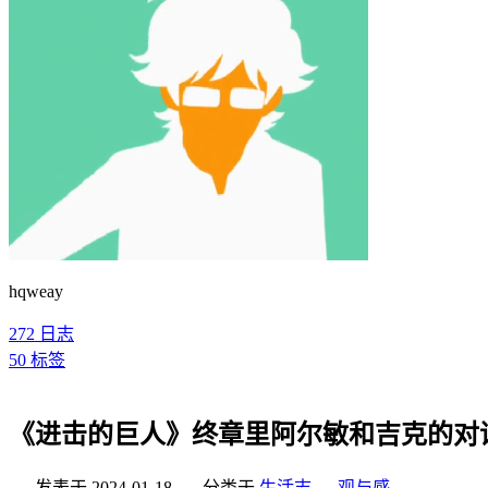
hqweay
272
日志
50
标签
《进击的巨人》终章里阿尔敏和吉克的对
发表于
2024-01-18
分类于
生活志
，
观与感