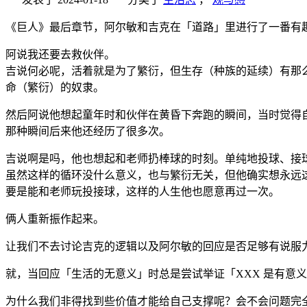
《巨人》最后章节，阿尔敏和吉克在「道路」里进行了一番有
阿说我还要去救伙伴。
吉说何必呢，活着就是为了繁衍，但生存（种族的延续）有那
命（繁衍）的奴隶。
然后阿说他想起童年时和伙伴在黄昏下奔跑的瞬间，当时觉得
那种瞬间后来他还经历了很多次。
吉说啊是吗，他也想起和老师扔棒球的时刻。单纯地投球、接
虽然这样的循环没什么意义，也与繁衍无关，但他确实想永远
要是能和老师玩投接球，这样的人生他也愿意再过一次。
俩人重新振作起来。
让我们不去讨论吉克的逻辑以及阿尔敏的回应是否足够有说服
就，当回应「生活的无意义」时总是尝试举证「XXX 是有意
为什么我们非得找到些价值才能给自己支撑呢？会不会问题完