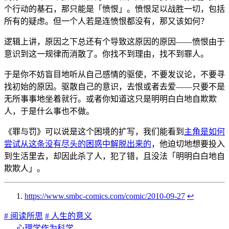
个行动的基石，那只能是「愤恨」。愤恨足以战胜一切，包括
所有的疑虑。但一个人若是连愤恨都没有，那又该如何？
逻辑上讲，原因之下总还有个导致这原因的原因——愤恨由于
意识到这一规律而消散了。你找不到理由，找不到罪人。
于是你不妨盲目地听从自己感情的驱使，不要发议论，不要寻
找初始的原因。驱散自己的意识，去恨或者去爱——只要不是
无所事事地坐着就行。或者你知道这只是明明白白地自欺欺
人，于是什么事也不做。
《罪与罚》可以说是这个困境的扩写，我们能看到
主角是如何
尝试从这条没有尽头的困惑中解脱出来的
，他迫切地想要投入
到生活里去，却因此杀了人，犯了错，且没法「明明白白地自
欺欺人」。
https://www.smbc-comics.com/comic/2010-09-27
↩︎
# 阅读所思
# 人生的意义
心理学作为科学