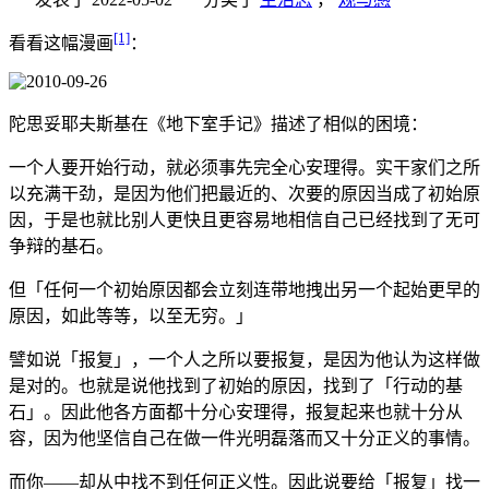
[1]
看看这幅漫画
：
陀思妥耶夫斯基在《地下室手记》描述了相似的困境：
一个人要开始行动，就必须事先完全心安理得。实干家们之所
以充满干劲，是因为他们把最近的、次要的原因当成了初始原
因，于是也就比别人更快且更容易地相信自己已经找到了无可
争辩的基石。
但「任何一个初始原因都会立刻连带地拽出另一个起始更早的
原因，如此等等，以至无穷。」
譬如说「报复」，一个人之所以要报复，是因为他认为这样做
是对的。也就是说他找到了初始的原因，找到了「行动的基
石」。因此他各方面都十分心安理得，报复起来也就十分从
容，因为他坚信自己在做一件光明磊落而又十分正义的事情。
而你——却从中找不到任何正义性。因此说要给「报复」找一