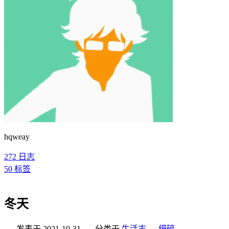
hqweay
272
日志
50
标签
冬天
发表于
2021-10-31
分类于
生活志
，
细碎