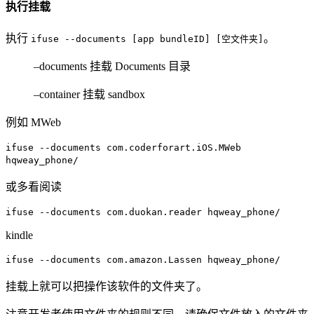
执行挂载
执行
。
ifuse --documents [app bundleID] [空文件夹]
–documents 挂载 Documents 目录
–container 挂载 sandbox
例如 MWeb
ifuse --documents com.coderforart.iOS.MWeb
hqweay_phone/
或多看阅读
ifuse --documents com.duokan.reader hqweay_phone/
kindle
ifuse --documents com.amazon.Lassen hqweay_phone/
挂载上就可以把操作该软件的文件夹了。