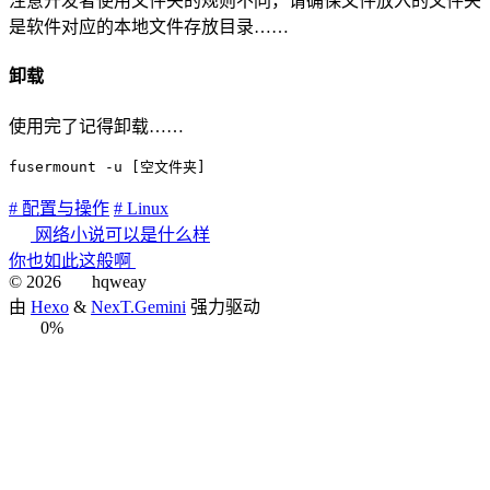
注意开发者使用文件夹的规则不同，请确保文件放入的文件夹
是软件对应的本地文件存放目录……
卸载
使用完了记得卸载……
fusermount -u [空文件夹]
# 配置与操作
# Linux
网络小说可以是什么样
你也如此这般啊
©
2026
hqweay
由
Hexo
&
NexT.Gemini
强力驱动
0%