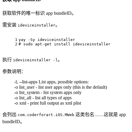
获取软件的唯一标识 app bundleID。
需安装
。
ideviceinstaller
1
yay -Sy ideviceinstaller
2
# sudo apt-get install ideviceinstaller
执行
。
ideviceinstaller -l
参数说明：
-l, --list-apps List apps, possible options:
-o list_user - list user apps only (this is the default)
-o list_system - list system apps only
-o list_all - list all types of apps
-o xml - print full output as xml plist
会列出
这类包名……这就是 app
com.coderforart.iOS.MWeb
bundleID。