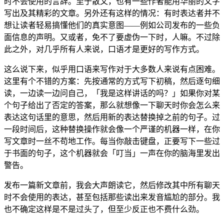
时不会使用的言辞。至于散文，也有一些作者能用华丽的文字
写出及其精彩的文章。另外还有这样的情况：有时表达者并不
想让读者轻易搞懂他们的真实意图——例如公司发布的一些负
面信息的声明。又或者，免不了要虚伪一下时，人嘛。不过除
此之外，对几乎所有人来说，口语才是更好的写作方式。
这么说下来，似乎用口语来写作对于大多数人来说有点困难。
这里有个不错的方案：先按通常的方式写下初稿，然后逐句细
读，一边读一边问自己，「我是这样讲话的吗？」如果你对某
个句子给出了否定的答案，那么就想像一下聊天时你会怎么来
表达这句话里的意思，然后用新的表达替换掉之前的句子。过
一段时间后，这种替换操作就会像一个严谨的机器一样，在你
写文章时一丝不苟地工作。每当你敲击键盘，正要写下一些过
于书面的句子，这个机器就会「叮当」一声在你的脑海里发出
警告。
发布一篇新文章前，我会大声朗读它，然后修改其中所有聊天
时不会使用的表达，甚至包括那些读出来发音尴尬的部分。我
也不确定这样是不是过头了，但至少反正也不费什么劲。