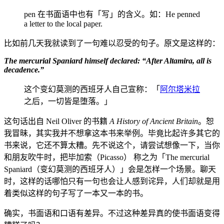
pen 在书面语中也有「写」的含义。如：He penned
a letter to the local paper.
比如前几天我就读到了一句难以忍受的句子。原文是这样的：
The mercurial Spaniard himself declared: “After Altamira, all is
decadence.”
这个变幻莫测的西班牙人自己宣称：「
阿尔塔米拉
之后，一切皆是堕落。」
这句话出自 Neil Oliver 的书籍
A History of Ancient Britain
。恕
我冒昧，其实我并不想拿这本书来举例。毕竟比起许多其它的
书来说，它还不算太糟。先不说这个，请尝试想像一下，当你
和朋友吹牛时，把毕加索（Picasso） 称之为「The mercurial
Spaniard（变幻莫测的西班牙人）」会是怎样一个场景。聊天
时，这样的话哪怕只有一句也会让人感到诧异，人们却就是用
着类似这样的句子写了一本又一本的书。
确实，书面语和口语有差异。不过这种差异真的使书面语变得