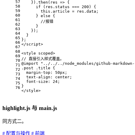
57
    }).then(res => {
58
      if (res.status === 200) {
59
        this.article = res.data;
60
      } else {
61
        //报错
62
      }
63
    });
64
  }
65
};
66
</script>
67
68
<style scoped>
69
// 直接引入样式覆盖。
70
@import "../../../node_modules/github-markdown-
71
.post .title {
72
  margin-top: 50px;
73
  text-align: center;
74
  font-size: 24;
75
}
76
</style>
highlight.js 与 main.js
同方式二。
# 配置与操作
# 前端