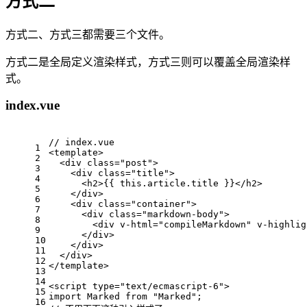
方式二
方式二、方式三都需要三个文件。
方式二是全局定义渲染样式，方式三则可以覆盖全局渲染样
式。
index.vue
// index.vue
1
<template>
2
  <div class="post">
3
    <div class="title">
4
      <h2>{{ this.article.title }}</h2>
5
    </div>
6
    <div class="container">
7
      <div class="markdown-body">
8
        <div v-html="compileMarkdown" v-highlig
9
      </div>
10
    </div>
11
  </div>
12
</template>
13
14
<script type="text/ecmascript-6">
15
import Marked from "Marked";
16