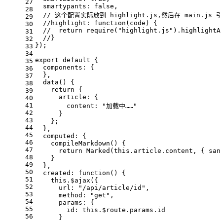
27
  smartypants: false,
28
  // 这个配置实际放到 highlight.js,然后在 main.js 
29
  //highlight: function(code) {
30
  //  return require("highlight.js").highlightA
31
  //}
32
});
33
34
export default {
35
  components: {
36
  },
37
  data() {
38
    return {
39
      article: {
40
41
        content: "加载中……"
42
      }
43
    };
44
  },
45
  computed: {
46
    compileMarkdown() {
47
      return Marked(this.article.content, { san
48
    }
49
  },
50
  created: function() {
51
    this.$ajax({
52
      url: "/api/article/id",
53
      method: "get",
54
      params: {
55
        id: this.$route.params.id
56
      }