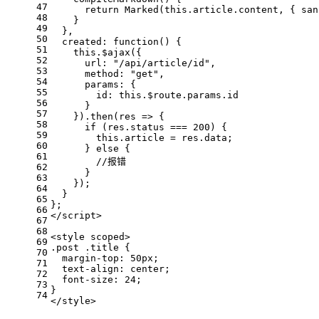
47
      return Marked(this.article.content, { san
48
    }
49
  },
50
  created: function() {
51
    this.$ajax({
52
      url: "/api/article/id",
53
      method: "get",
54
      params: {
55
        id: this.$route.params.id
56
      }
57
    }).then(res => {
58
      if (res.status === 200) {
59
        this.article = res.data;
60
      } else {
61
        //报错
62
      }
63
    });
64
  }
65
};
66
</script>
67
68
<style scoped>
69
.post .title {
70
  margin-top: 50px;
71
  text-align: center;
72
  font-size: 24;
73
}
74
</style>