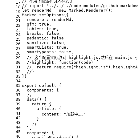
// 不用下面这种引入样式了
17
// import "../../../node_modules/github-markdow
18
let renderMd = new Marked.Renderer();
19
Marked.setOptions({
20
  renderer: renderMd,
21
  gfm: true,
22
  tables: true,
23
  breaks: false,
24
  pedantic: false,
25
  sanitize: false,
26
  smartLists: true,
27
  smartypants: false,
28
  // 这个配置实际放到 highlight.js,然后在 main.js 
29
30
  //highlight: function(code) {
31
  //  return require("highlight.js").highlightA
32
  //}
33
});
34
35
export default {
36
  components: {
37
  },
38
  data() {
39
    return {
40
      article: {
41
        content: "加载中……"
42
      }
43
    };
44
  },
45
  computed: {
46
    compileMarkdown() {