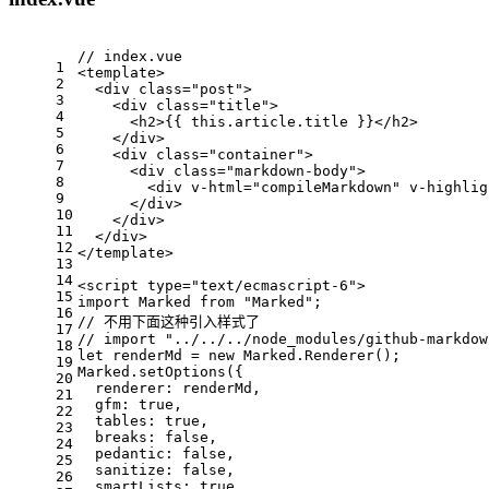
// index.vue
1
<template>
2
  <div class="post">
3
    <div class="title">
4
      <h2>{{ this.article.title }}</h2>
5
    </div>
6
    <div class="container">
7
      <div class="markdown-body">
8
        <div v-html="compileMarkdown" v-highlig
9
      </div>
10
    </div>
11
  </div>
12
</template>
13
14
<script type="text/ecmascript-6">
15
import Marked from "Marked";
16
// 不用下面这种引入样式了
17
// import "../../../node_modules/github-markdow
18
let renderMd = new Marked.Renderer();
19
Marked.setOptions({
20
  renderer: renderMd,
21
  gfm: true,
22
  tables: true,
23
  breaks: false,
24
  pedantic: false,
25
  sanitize: false,
26
  smartLists: true,