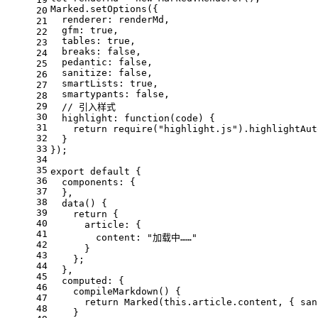
Marked.setOptions({
20
  renderer: renderMd,
21
  gfm: true,
22
  tables: true,
23
  breaks: false,
24
  pedantic: false,
25
  sanitize: false,
26
  smartLists: true,
27
  smartypants: false,
28
29
  // 引入样式
30
  highlight: function(code) {
31
    return require("highlight.js").highlightAut
32
  }
33
});
34
35
export default {
36
  components: {
37
  },
38
  data() {
39
    return {
40
      article: {
41
        content: "加载中……"
42
      }
43
    };
44
  },
45
  computed: {
46
    compileMarkdown() {
47
      return Marked(this.article.content, { san
48
    }