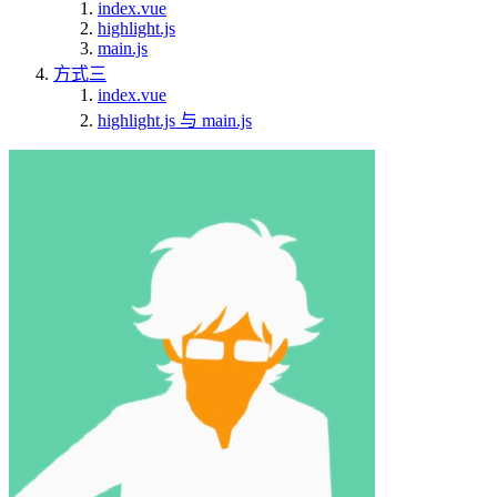
index.vue
highlight.js
main.js
方式三
index.vue
highlight.js 与 main.js