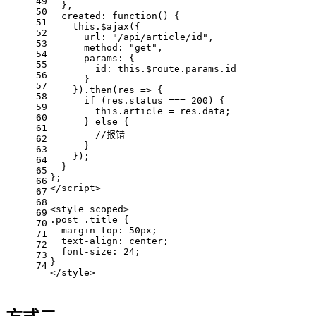
49
  },
50
  created: function() {
51
    this.$ajax({
52
      url: "/api/article/id",
53
      method: "get",
54
      params: {
55
        id: this.$route.params.id
56
      }
57
    }).then(res => {
58
      if (res.status === 200) {
59
        this.article = res.data;
60
      } else {
61
        //报错
62
      }
63
    });
64
  }
65
};
66
</script>
67
68
<style scoped>
69
.post .title {
70
  margin-top: 50px;
71
  text-align: center;
72
  font-size: 24;
73
}
74
</style>