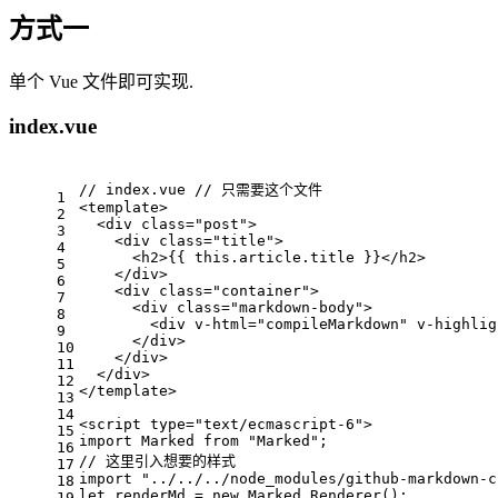
方式一
单个 Vue 文件即可实现.
index.vue
// index.vue // 只需要这个文件
1
<template>
2
  <div class="post">
3
    <div class="title">
4
      <h2>{{ this.article.title }}</h2>
5
    </div>
6
    <div class="container">
7
      <div class="markdown-body">
8
        <div v-html="compileMarkdown" v-highlig
9
      </div>
10
    </div>
11
  </div>
12
</template>
13
14
<script type="text/ecmascript-6">
15
import Marked from "Marked";
16
// 这里引入想要的样式
17
import "../../../node_modules/github-markdown-c
18
let renderMd = new Marked.Renderer();
19