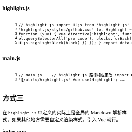
highlight.js
1
// highlight.js import Hljs from 'highlight.js
2
'highlight.js/styles/github.css' let HighLight =
3
function (Vue) { Vue.directive('highlight', func
4
el.querySelectorAll('pre code'); blocks.forEach(
5
Hljs.highlightBlock(block) }) }); } export defau
main.js
1
// main.js …… // highlight.js 路径相应更改 import H
2
'@/utils/highlight.js' Vue.use(HighLight); ……
方式三
在
中定义的实际上是全局的 Markdown 解析样
highlight.js
式，如果其他地方需要自定义渲染样式，引入 Vue 就行。
index.vue