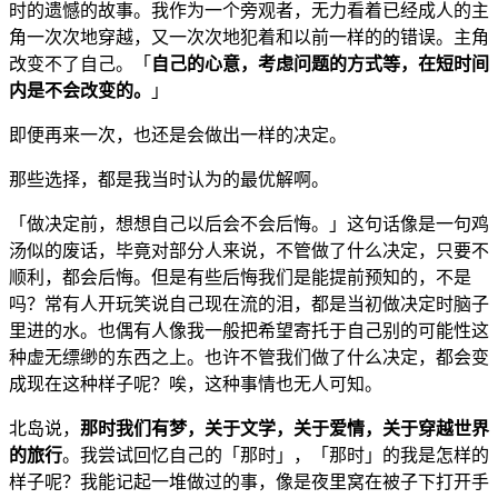
时的遗憾的故事。我作为一个旁观者，无力看着已经成人的主
角一次次地穿越，又一次次地犯着和以前一样的的错误。主角
改变不了自己。「
自己的心意，考虑问题的方式等，在短时间
内是不会改变的。
」
即便再来一次，也还是会做出一样的决定。
那些选择，都是我当时认为的最优解啊。
「做决定前，想想自己以后会不会后悔。」这句话像是一句鸡
汤似的废话，毕竟对部分人来说，不管做了什么决定，只要不
顺利，都会后悔。但是有些后悔我们是能提前预知的，不是
吗？常有人开玩笑说自己现在流的泪，都是当初做决定时脑子
里进的水。也偶有人像我一般把希望寄托于自己别的可能性这
种虚无缥缈的东西之上。也许不管我们做了什么决定，都会变
成现在这种样子呢？唉，这种事情也无人可知。
北岛说，
那时我们有梦，关于文学，关于爱情，关于穿越世界
的旅行
。我尝试回忆自己的「那时」，「那时」的我是怎样的
样子呢？我能记起一堆做过的事，像是夜里窝在被子下打开手