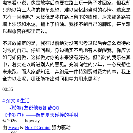
电筒看小说，像是放学后总要在路上玩一阵子才回家，但我却
只能以第三人称的视角观望，难以回忆起当时的心情。遗忘是
怎样一回事呢？大概像是我在路上留下的脚印，后来那条路被
填上沙浆和水泥，铺上了柏油。我找不到自己的脚印，甚至难
以想象曾在那里走过。
不过敢肯定的是，我在以前绝对没有思考过以后会怎么看待那
时候的自己。仔细回想，身边确实不断地有人提醒我，你应该
如何如何做，这样做对你的未来没有好处。但当时的我乐在其
中，着实难以听进别人的意见。充满向往的少年，一心只想往
未来跑。而大家都知道，奔跑是一件特别费时费力的事，我正
全力以赴呢，哪还能挤出时间和精力用来思考？
00:35
# 杂文
# 生活
我的好友说他要卸载QQ
《卡罗尔》——像是夏天碰撞的手肘
©
2026
hqweay
由
Hexo
&
NexT.Gemini
强力驱动