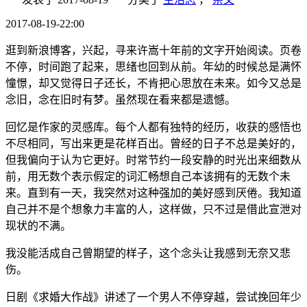
2017-08-19-22:00
逛到新浪博客，兴起，寻来许嵩十年前的文字开始阅读。页卷
不停，时间跑了起来，思绪也回到从前。年幼的时候总是满怀
憧憬，却又觉得日子还长，不肯把心思放在未来。如今又总是
念旧，念在旧时有梦。虽然现在看来都是遗憾。
回忆是作家的灵感库。每个人都有独特的经历，收获的感悟也
不尽相同，写出来更是花样百出。曾经的日子不总是美好的，
但我偏向于认为它更好。时常节约一段安静的时光出来细数从
前，用无数个表示假定的词汇畅想自己本该拥有的无数个未
来。直到有一天，我突然对这种强加的美好感到厌倦。我知道
自己并不是个想象力丰富的人，这样做，只不过是借此宣泄对
现状的不满。
我没能活成自己曾期望的样子，这个念头让我感到无奈又悲
伤。
日剧《求婚大作战》讲述了一个男人不停穿越，尝试挽回年少