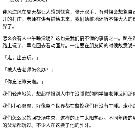
迎风逆风在夏天都让人感到惬意，张开双手，有时候会想象自
开的村庄。老师在讲台描绘未来，我们幼稚地还听不懂大人的
界了。
怎么会有人中午睡觉呢？这也是我们搞不懂的事情之一。趴在
路上玩了，早点回去看动画片。一定要在朋友问的时候故意说
「走，出去玩。」
「被人告老师怎么办？」
「你忘记昨天啦。」
我们轻声地笑，想起举报别人中午没睡觉的同学被老师反问那
我们小心翼翼，好像整个世界都在监控我们有没有午睡。走小
我们怎么又站回操场中央，这样的正午太阳热烈。不同年级的
的父辈都玩过。不少人在这换了他的乳牙。