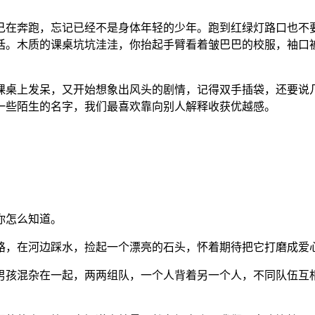
己在奔跑，忘记已经不是身体年轻的少年。跑到红绿灯路口也不
话。木质的课桌坑坑洼洼，你抬起手臂看着皱巴巴的校服，袖口
课桌上发呆，又开始想象出风头的剧情，记得双手插袋，还要说
一些陌生的名字，我们最喜欢靠向别人解释收获优越感。
你怎么知道。
路，在河边踩水，捡起一个漂亮的石头，怀着期待把它打磨成爱
男孩混杂在一起，两两组队，一个人背着另一个人，不同队伍互