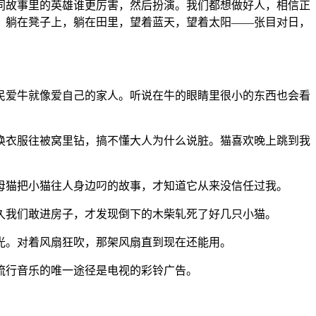
同故事里的英雄谁更厉害，然后扮演。我们都想做好人，相信正
，躺在凳子上，躺在田里，望着蓝天，望着太阳——张目对日，
民爱牛就像爱自己的家人。听说在牛的眼睛里很小的东西也会看
换衣服往被窝里钻，搞不懂大人为什么说脏。猫喜欢晚上跳到我
母猫把小猫往人身边叼的故事，才知道它从来没信任过我。
久我们敢进房子，才发现倒下的木柴轧死了好几只小猫。
光。对着风扇狂吹，那架风扇直到现在还能用。
流行音乐的唯一途径是电视的彩铃广告。