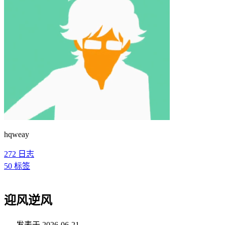
hqweay
272
日志
50
标签
迎风逆风
发表于
2026-06-21