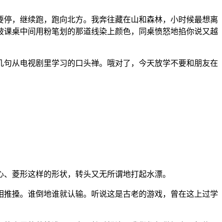
要停，继续跑，跑向北方。我奔往藏在山和森林，小时候最想离
被课桌中间用粉笔划的那道线染上颜色，同桌愤怒地掐你说又越
几句从电视剧里学习的口头禅。哦对了，今天放学不要和朋友在
心、菱形这样的形状，转头又无所谓地打起水漂。
相推搡。谁倒地谁就认输。听说这是古老的游戏，曾在这上过学