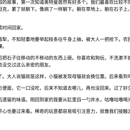
假的故事，第一次知道奥特曼居然有好多个。我们最喜欢比较不
坦克，累了就躺下。像病了一样躺下。躺在草地上，躺在石子上
紧时间回家。
着犁，不知轻重地要举起枝条往牛身上抽，被大人一把抢下。农
课。
弓把石子往移动的不移动的东西上砸。你喜欢和狗玩，不洗漱不
也没交过这么亲密的朋友。
了。大人说猫就是这样，小猫被发现母猫就会换位置。后来看到
方便面，它一口没吃，后来不知道去哪儿，再也没回来。过了好
后遗留的味道。刚回到家的我要从缸里舀一勺井水，咕噜咕噜喝
开心也要过来看。稀奇的玩意都容易吸引注意力，就像我们接触