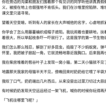
你在旁边的沟渠和朋友们围着那个有见识的同学听他讲真真假
义，被按在地上也倔强地不肯低头。我们在沙堆里挖陷阱、堆
课文里只道寻常。
望着天空变暗，听到有人的家长在大声喊他的名字，心虚地抓
你学会了怎么用藤蔓编织成帽子遮阳。我玩闹着也要耕地，扶
着很大，所以举起枝条吓一吓就行了。这是我学的第一节生物
我们怎么那么残忍，解剖了好多昆虫，捣毁了不少蚂蚁窝，弹
怀里，我把被子掀起一角，它就流畅地靠近我胸口。后来我再
我在柴房堆着的苞谷叶子上发现一窝小猫，第二天小猫就不见
地震那天我家的母猫半天不见，傍晚回来时奶奶给它喂了半袋
我叹了口气，奶奶端出几片西瓜，从来没尝出过菜刀切过大蒜
有时候奶奶发现天空远远经过一架飞机，喊你的时候你玩得再
「飞机往哪里飞呢？」