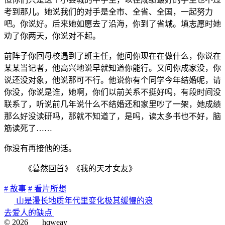
考到那儿。她说我们的对手是全市、全省、全国，一起努力
吧。你说好。后来她如愿去了沿海，你到了省城。填志愿时她
劝了你两天，你说对不起。
前阵子你回母校遇到了班主任，他问你现在在做什么，你说在
某某当记者，他高兴地说早就知道你能行。又问你成家没，你
说还没对象，他说那可不行。他说你有个同学今年结婚呢，请
你没，你说是谁，她啊，你们以前关系不挺好吗，有段时间没
联系了，听说前几年说什么不结婚还和家里吵了一架，她成绩
那么好没读研吗，那就不知道了，是吗，读太多书也不好，脑
筋读死了……
你没有再接他的话。
《暮然回首》《我的天才女友》
# 故事
# 看片所想
山是漫长地质年代里变化极其缓慢的浪
去爱人的缺点
©
2026
hqweay