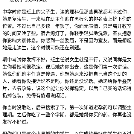
中学时你是班上的尖子生，读的理科但那些男孩都考不过你，
她是复读生，一来就在班主任贴在黑板旁的排名表上挤下你的
位置。不过比自己多读一年罢了，你面无表情，只是离开教室
的时间又晚了些。宿舍熄灯了，你轻手轻脚地洗漱，室友抱怨
你影响大家休息。你感到一丝委屈，不是因为室友，而是想起
她是走读生，这个时候可能还在刷题。
期中考试你发挥不好，班主任说女生就是不行，又说同样是女
生你看她就很稳定。课后她约你出去，这是你们第一次讲话。
她说你们班主任真是傻逼，你想她原来没把自己当这个班的
人，她看你没接话说不是吗，你还是没说话。她递给你半叠药
片，去氧孕烯，说这个能让你发挥稳定。以后自己买的话记得
扔掉包装，免得有傻逼说闲话。
你当时没敢吃，后来搜索了下，第一次知道避孕药可以调整生
理期。之后你吃了一整个学期，都是她帮你买的药。你再也没
发挥不好过。
但你们只是这个小县城的中学生，以往成绩最好的学生也不过