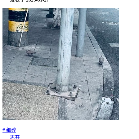
# 细碎
离开