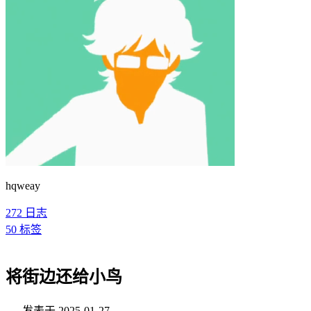
hqweay
272
日志
50
标签
将街边还给小鸟
发表于
2025-01-27