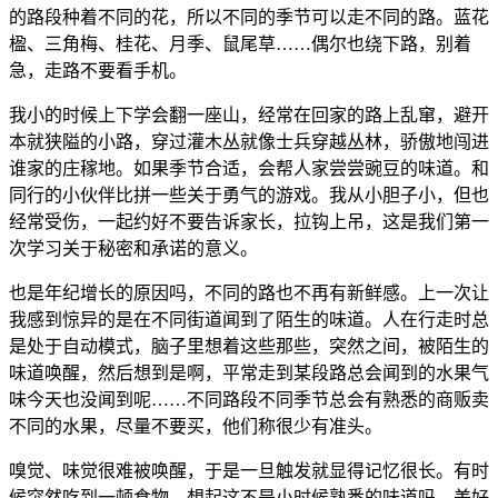
的路段种着不同的花，所以不同的季节可以走不同的路。蓝花
楹、三角梅、桂花、月季、鼠尾草……偶尔也绕下路，别着
急，走路不要看手机。
我小的时候上下学会翻一座山，经常在回家的路上乱窜，避开
本就狭隘的小路，穿过灌木丛就像士兵穿越丛林，骄傲地闯进
谁家的庄稼地。如果季节合适，会帮人家尝尝豌豆的味道。和
同行的小伙伴比拼一些关于勇气的游戏。我从小胆子小，但也
经常受伤，一起约好不要告诉家长，拉钩上吊，这是我们第一
次学习关于秘密和承诺的意义。
也是年纪增长的原因吗，不同的路也不再有新鲜感。上一次让
我感到惊异的是在不同街道闻到了陌生的味道。人在行走时总
是处于自动模式，脑子里想着这些那些，突然之间，被陌生的
味道唤醒，然后想到是啊，平常走到某段路总会闻到的水果气
味今天也没闻到呢……不同路段不同季节总会有熟悉的商贩卖
不同的水果，尽量不要买，他们称很少有准头。
嗅觉、味觉很难被唤醒，于是一旦触发就显得记忆很长。有时
候突然吃到一顿食物，想起这不是小时候熟悉的味道吗。美好