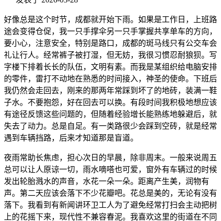
好像总是这个时节，成都就开始下雨。如果是工作日，上班路
途会变得仓促，我一只手撑伞另一只手掌握共享单车的方向，
要小心，注意安全，特别是路口，成都的斑马线只有公交车会
礼让行人。经常裤子被打湿，但无妨，我很习惯忍耐狼狈。写
字楼下排着长长的队伍，文明有素。而我是某组织给电脑安排
的零件，雷打不动地在熟悉的时间接入，神圣的使命。下班后
我仍然会走回去，刚来的那两年常踩到坏了的地砖，装满一鞋
子水。不要抱怨，好在回去可以换。有段时间我积极地想应该
有途径反馈这些问题的，但随着经验增长能熟练地躲避后，就
失去了动力。总是自足。有一类路很少会踩到空砖，就是经常
遇到车辆挡路，后来才知道那是盲道。
夜雨常助长焦虑，担心次日的早晨，除非周末。一般来说周五
总可以让人原谅一切，雨水嘀嗒也可爱，窗外有车辆过的时候
发出轮胎溅水的声音，水花一朵一朵。距离产生美，润物有
声。第二天应该会落下不少花瓣吧。花总是美的，无论有没有
落下。我看到有新闻讲环卫工人为了避免经常打扫会主动把树
上的花摇下来，现代性不兼容春泥。我喜欢这里的街道在不同