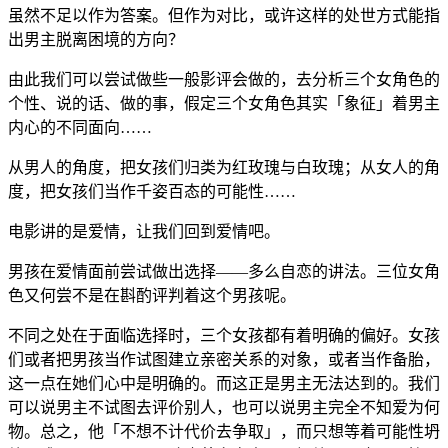
虽然不足以作为答案。但作为对比，或许这样的处世方式能指
出男主脱离困境的方向？
由此我们可以尝试做些一般影评会做的，去分析三个女角色的
个性、说的话、做的事，假定三个女角色其实「象征」着男主
内心的不同面向……
从男人的角度，把女孩们归类为红玫瑰与白玫瑰；从女人的角
度，把女孩们当作千姿百态的可能性……
电影讲的是爱情，让我们回到爱情吧。
男孩在爱情面前尝试做出选择——多么自恋的讲法。三位女角
色又何尝不是在斟酌评判着这个男孩呢。
不同之处在于面临选择时，三个女孩都有着明确的偏好。女孩
们或者把男孩当作试图建立亲密关系的对象，或者当作备胎，
这一点在她们心中是明确的。而这正是男主无法达到的。我们
可以说男主不试图去评价别人，也可以说男主完全不知爱为何
物。总之，他「不想不计代价去争取」，而只想等着可能性坍