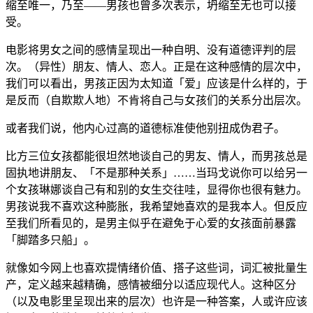
缩至唯一，乃至——男孩也曾多次表示，坍缩至无也可以接
受。
电影将男女之间的感情呈现出一种自明、没有道德评判的层
次。（异性）朋友、情人、恋人。正是在这种感情的层次中，
我们可以看出，男孩正因为太知道「爱」应该是什么样的，于
是反而（自欺欺人地）不肯将自己与女孩们的关系分出层次。
或者我们说，他内心过高的道德标准使他别扭成伪君子。
比方三位女孩都能很坦然地谈自己的男友、情人，而男孩总是
固执地讲朋友、「不是那种关系」……当玛戈说你可以给另一
个女孩琳娜谈自己有和别的女生交往哇，显得你也很有魅力。
男孩说我不喜欢这种膨胀，我希望她喜欢的是我本人。但反应
至我们所看见的，是男主似乎在避免于心爱的女孩面前暴露
「脚踏多只船」。
就像如今网上也喜欢提情绪价值、搭子这些词，词汇被批量生
产，定义越来越精确，感情被细分以适应现代人。这种区分
（以及电影里呈现出来的层次）也许是一种答案，人或许应该