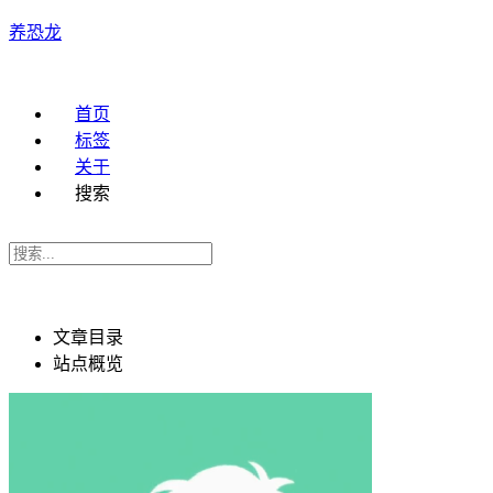
养恐龙
首页
标签
关于
搜索
文章目录
站点概览