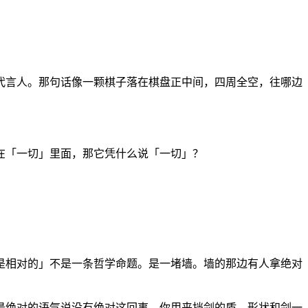
代言人。那句话像一颗棋子落在棋盘正中间，四周全空，往哪边
在「一切」里面，那它凭什么说「一切」？
是相对的」不是一条哲学命题。是一堵墙。墙的那边有人拿绝对
最绝对的语气说没有绝对这回事。你用来挡剑的盾，形状和剑一