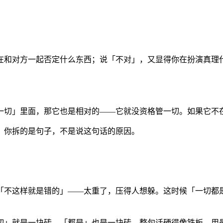
在和对方一起否定什么东西；说「不对」，又显得你在扮演真理
一切」里面，那它也是相对的——它就没资格管一切。如果它不
。你拆的是句子，不是说这句话的原因。
「不这样就是错的」——太重了，压得人想躲。这时候「一切都
切」就是一块砖，「都是」也是一块砖，整句话硬得像铁板。用