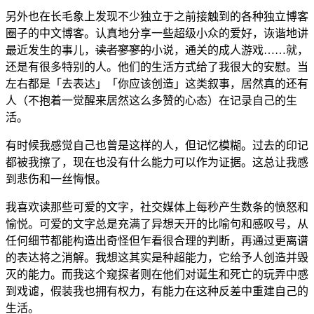
另外也在长毛象上发现不少独立于之前接触到的各种独立博客
圈子的中文博客。认真地分享一些超级小众的爱好，诙谐地讲
最近发生的事儿，
读者寥寥的
小说，通关的成人游戏……就，
还是有很多特别的人。他们的生活方式给了我很大的安慰。当
左右都是「去表达」「你应该创造」这类叙事，居然真的还有
人（不抱着一觉醒来居然这么多赞的心态）在记录自己的生
活。
有时候我感觉自己也曾是这样的人，但记忆模糊。过去的印记
都被我擦了，现在也没有什么能力可以作为证据。这总让我感
到悲伤和一丝悔恨。
我喜欢读那些可爱的文字，社交媒体上每秒产生数条的愤怒和
愉悦。可爱的文字总是充满了异想天开的比喻句和感叹号，从
任何细节都能构造出奇怪但乍看很合理的判断，再通过更离谱
的表达将之消解。我想这其实是种超能力，它给予人创造并毁
灭的能力。而我这个窥探者则在他们对诞生和死亡的玩弄中感
到戏谑，假装我也拥有权力，有能力在这种反差中重建自己的
生活。