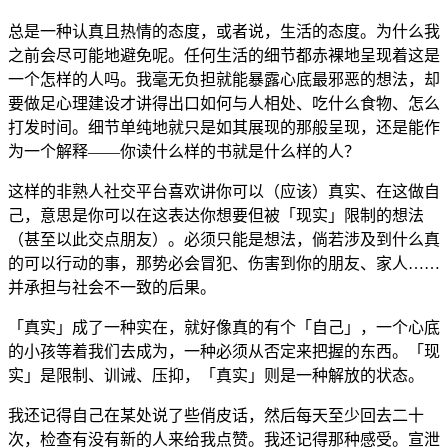
总是一种认真且热情的态度，或者说，生活的态度。为什么我
之前会尽可能地避免呢。任何生活的细节都赤裸地呈现着这是
一个怎样的人吗。我毫无负担就能暴露心底最邪恶的想法，却
要做足心理建设才讲得出口如何与人相处、吃什么食物、怎么
打发时间。细节单纯地就只是如其展现的那般呈现，还是能作
为一个解释——你读什么样的书就是什么样的人？
这样的非熟人社交平台喜欢讲你可以（应该）真实、在这做自
己，意思是你可以在这表达你想要但被「现实」限制的想法
（甚至以此交点朋友）。必须只能是想法，倘若涉及到什么真
的可以行动的事，那势必会冒犯、伤害到你的朋友、家人……
并承担与社会不一致的后果。
「真实」成了一种实在，就好像真的有个「自己」，一个心底
的小孩等着我们去成为，一种必须从否定来把握的东西。「现
实」是限制、训诫、压抑，「真实」则是一种解放的状态。
我还记得自己在某处说了些俏皮话，然后每天至少回去二十
次，检查有没有新的人来给我点赞。我还记得那种感受。宣泄