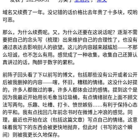
域名又续费了一年。没记错的话价格比去年贵了十多块，哎哟
可恶。
那么，为什么续费呢。又，为什么还要在这说话呢？逐渐不需
要把自己的念头写（梳理）出来维护自己的合理性了，也没有
通过表达去影响别人的欲望。这儿的内容越来越尴尬——不那
么坦诚，也不怎么有用。感觉成了一种收集，收集自己还算认
真讲过的话，陶醉于数字的累积。
前阵子回头看了下以前写的博文，包括那些没有公开或者公开
后被我删掉的内容——嗐，怀旧，糟糕的情绪。这没什么好提
的，许多人都做过的事，许多人都体会过的感情。提到这个是
因为我最近开始用长毛象当垃圾桶，有点情绪就在上面不顾文
法写两句。乐趣、吐槽、打卡、愤世嫉俗……有利于保持心态
的平和。我有点找回几年前念书时在微博上冲浪的感觉。同
理，最近也开始在这（包括这篇文章）写点自己的情绪。这意
味着我写下的东西会被更快地抛弃，但此时（书写的这个瞬
间）则被我更长久地保存。