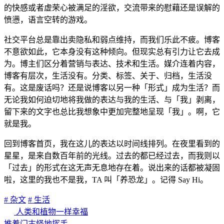
的快感或者虚荣心被满足的淫欲，交流带来的慰藉还是误解的
愤懑，语言空转的游戏。
社交平台总是靠出卖隐私和弱点维持，而我们乐此不疲。博客
不意欲如此，它本身没有这种倾向。但现实总有引力让它去成
为。博主们区分着营销与表达、技术和生活。媒介连着内容，
博客有层次，生活没有。分类、标签、关于、归档，生活没
有。这是废话吗？还是说博客以另一种「形式」成为生活？而
无论我如何迫切地将我做的表达与我的生活、与「我」剥离，
留下来的文字也总比我想象中更加完整地呈现「我」。啊，它
就是我。
回到博客首页，我在这儿的表达以时间线排列。在夜里看到的
星星，是来自数百年前的光线。过去的都已经过去，而我则以
「过去」的形式在这无声无息地存在着。说出来的话都被凝固
啦，这里的我也不是我，TA 叫「养恐龙」。记得 Say Hi。
# 杂文
# 生活
人类和植物一样幸福
推着门古怪地挥手