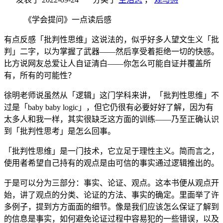
《学会提问》一点读后感
有点反感「批判性思维」这说法的，似乎好多人望文生义「批
判」二字，以为掌握了武器——然后享受着拒绝一切的快感。
比方说网友总爱让人自证清白——你怎么可能自证并覆盖所
有，所有的可能性？
徐明老师说虽然从「逻辑」这门学科来讲，「批判性思维」不
过是「baby baby logic」，但它仍很有必要好好了解，因为有
太多人和我一样，其实很缺乏这方面的训练——乃至正确认识
到「批判性思考」是怎么回事。
「批判性思维」是一门技术，它立足于理性主义。简而言之，
使用者希望自己持有的观点是由可信的事实通过逻辑推出的。
于是可以分为三部分：事实、论证、观点。这本书便从观点开
始，讲了观点的分类、论证的方法、事实的确定。里面举了许
多例子，提到方方面面的细节。像是我们应该怎么保证了解到
的信息是事实，如何避免论证过程中容易犯的一些错误，以及