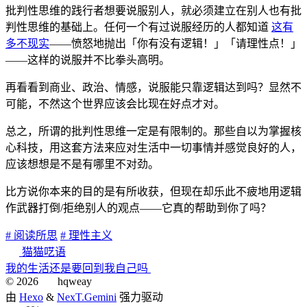
批判性思维的践行者想要说服别人，就必须建立在别人也有批
判性思维的基础上。任何一个有过说服经历的人都知道
这有
多不现实
——愤怒地抛出「你有没有逻辑！」「请理性点！」
——这样的说服并不比拳头高明。
再看看到商业、政治、情感，说服能只靠逻辑达到吗？显然不
可能，不然这个世界应该会比现在好点才对。
总之，所谓的批判性思维一定是有限制的。那些自以为掌握核
心科技，用这套方法来应对生活中一切事情并感觉良好的人，
应该想想是不是有哪里不对劲。
比方说你本来的目的是有所收获，但现在却乐此不疲地用逻辑
作武器打倒/拒绝别人的观点——它真的帮助到你了吗？
# 阅读所思
# 理性主义
猫猫呓语
我的生活还是要回到我自己吗
©
2026
hqweay
由
Hexo
&
NexT.Gemini
强力驱动