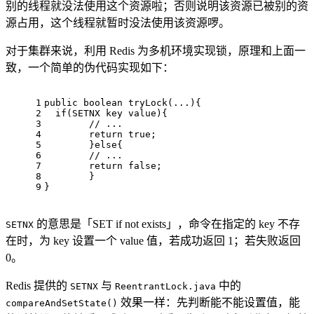
别的线程就没法使用这个资源啦；否则说明该资源已被别的资
源占用，这个线程就暂时没法使用该资源啰。
对于集群来说，利用 Redis 为多机环境实现锁，原理和上面一
致，一个简单的伪代码实现如下：
1
public
boolean
tryLock
(...)
{
2
if
(SETNX key value){
3
// ...
4
return
true
;
5
	}
else
{
6
// ...
7
return
false
;
8
	}
9
}
的意思是「SET if not exists」，命令在指定的 key 不存
SETNX
在时，为 key 设置一个 value 值，若成功返回 1；若失败返回
0。
Redis 提供的
与
中的
SETNX
ReentrantLock.java
效果一样：先判断能不能设置值，能
compareAndSetState()