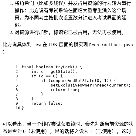
将角色们（比如多线程）并发占用资源的行为转为串行
操作：比方说有考试系统在面临大量考生涌入这个场
景，为不同考生按批次设置数分钟进入考试界面的延
迟。
对资源进行加锁，标识它已被占用，无法再被使用。
比方说具体到 Java 在 JDK 层面的锁实现
ReentrantLock.java
：
1
final
boolean
tryLock
()
 {
2
int
c
=
 getState();
3
if
 (c == 
0
) {
4
if
 (compareAndSetState(
0
, 
1
)) {
5
            setExclusiveOwnerThread(current);
6
return
true
;
7
        }
8
    }
9
return
false
;
10
}
可以看出，当一个线程尝试获取锁时，会先判断当前资源的状
态是否为 0（未使用），是的话将之设为 1（已使用），这时