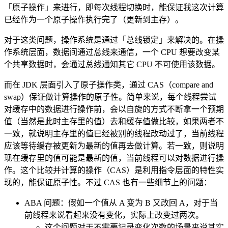
「原子操作」来进行，即每次线程切换时，能保证我这次计算
已经作为一个原子操作执行完了（更新到主存）。
对于这类问题，操作系统是通过「总线锁定」来解决的。在操
作系统层面，数据间通过总线来通信，一个 CPU 想要改变某
个共享数据时，会通过总线通知其它 CPU 不可使用该数据。
而在 JDK 层面引入了原子操作类，通过 CAS（compare and
swap）保证做计算操作的原子性。简单来说，每个线程尝试
对缓存中的数据进行操作前，会以自旋的方式不断拿一个预期
值（当然是此时主存里的值）去和缓存值做比较，如果两者不
一致，就说明主存里的值已经被别的线程改动过了，当前线程
应该等待缓存被更新为最新的值再去做计算。若一致，则说明
现在缓存里的值可能是最新的值，当前线程可以对数据进行操
作。这个比较并计算的操作（CAS）是利用指令层面的特性实
现的，能保证原子性。不过 CAS 也有一些细节上的问题：
ABA 问题：假如一个值从 A 变为 B 又改回 A，对于当
前线程来说看起来没有变化，实际上改变过两次。
这个问题对于不需要记录变化次数的场景来说其实